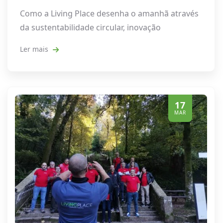
Como a Living Place desenha o amanhã através
da sustentabilidade circular, inovação
Ler mais
17
MAR