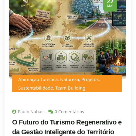
22
MAI
Animação Turística
,
Natureza
,
Projetos
,
Sustentabilidade
,
Team Building
Paulo Nabais
0 Comentários
O Futuro do Turismo Regenerativo e
da Gestão Inteligente do Território