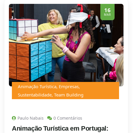
16
MAR
Animação Turística
,
Empresas
,
Sustentabilidade
,
Team Building
Paulo Nabais
0 Comentários
Animação Turística em Portugal: