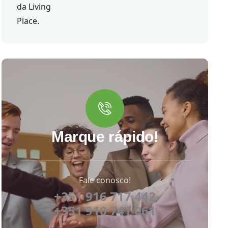
Marque rápido!
Fale conosco!
+351 916 717 442
+351 910 741 061