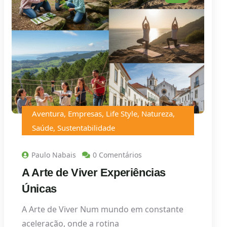
Aventura
,
Empresas
,
Life Style
,
Natureza
,
Saúde
,
Sustentabilidade
Paulo Nabais
0 Comentários
A Arte de Viver Experiências
Únicas
A Arte de Viver Num mundo em constante
aceleração, onde a rotina