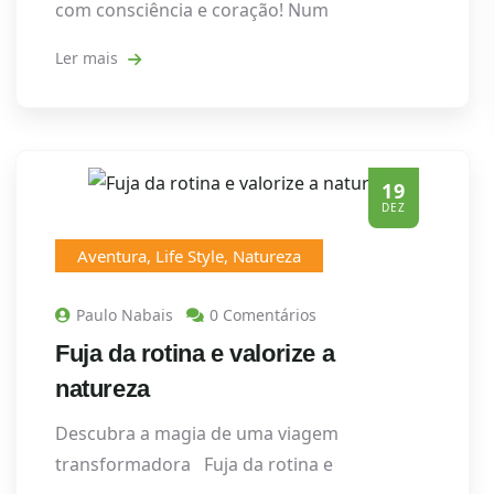
com consciência e coração! Num
Ler mais
19
DEZ
Aventura
,
Life Style
,
Natureza
Paulo Nabais
0 Comentários
Fuja da rotina e valorize a
natureza
Descubra a magia de uma viagem
transformadora Fuja da rotina e