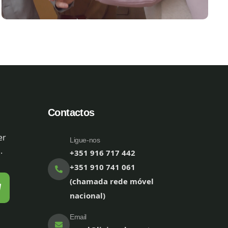
Contactos
er
Ligue-nos
.
+351 916 717 442
+351 910 741 061
(chamada rede móvel
nacional)
Email