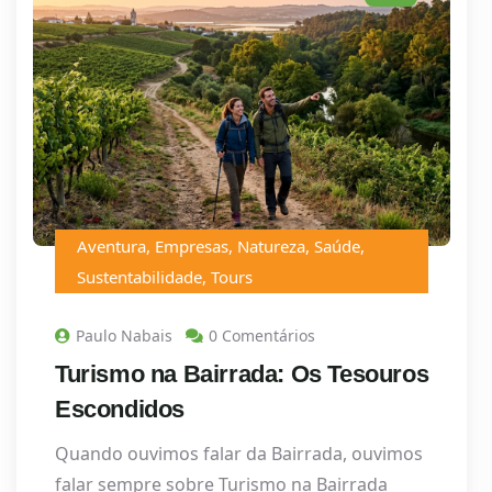
Aventura
,
Empresas
,
Natureza
,
Saúde
,
Sustentabilidade
,
Tours
Paulo Nabais
0 Comentários
Turismo na Bairrada: Os Tesouros
Escondidos
Quando ouvimos falar da Bairrada, ouvimos
falar sempre sobre Turismo na Bairrada