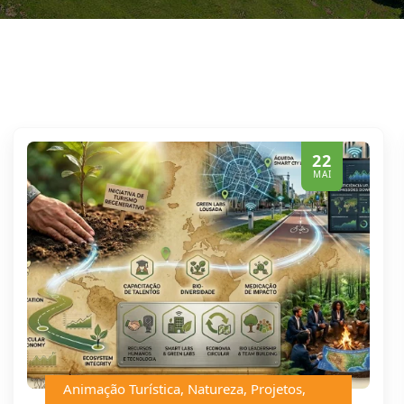
22
MAI
Animação Turística
,
Natureza
,
Projetos
,