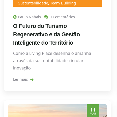
Sustentabilidade
,
Team Building
Paulo Nabais
0 Comentários
O Futuro do Turismo
Regenerativo e da Gestão
Inteligente do Território
Como a Living Place desenha o amanhã
através da sustentabilidade circular,
inovação
Ler mais
11
MAR