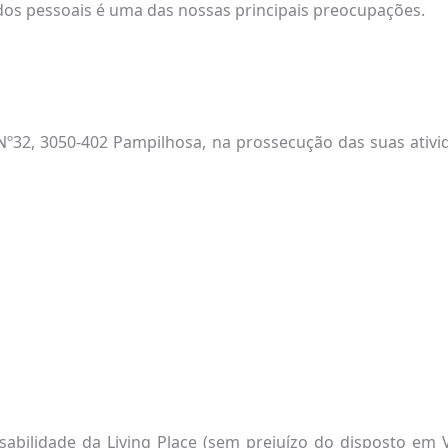
ados pessoais é uma das nossas principais preocupações.
 Nº32, 3050-402 Pampilhosa, na prossecução das suas ativ
bilidade da Living Place (sem prejuízo do disposto em V