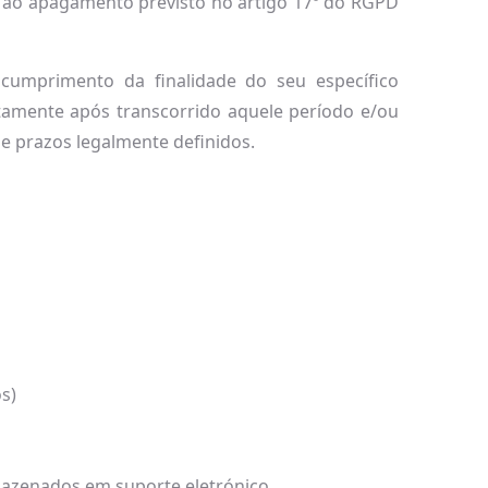
o ao apagamento previsto no artigo 17º do RGPD
 cumprimento da finalidade do seu específico
tamente após transcorrido aquele período e/ou
 e prazos legalmente definidos.
s)
mazenados em suporte eletrónico.