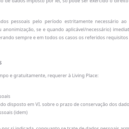
o de dados imposto por lei, só pode ser exercido o direit
dos pessoais pelo período estritamente necessário ao
anonimização, se e quando aplicável/necessário) imedia
iderando sempre e em todos os casos os referidos requisitos
S
empo e gratuitamente, requerer à Living Place:
soais
do disposto em VI. sobre o prazo de conservação dos dado
ssoais (idem)
 por si indicada, conquanto se trate de dados pessoais ar