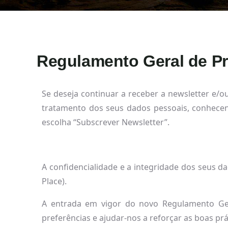
Regulamento Geral de P
Se deseja continuar a receber a newsletter e/o
tratamento dos seus dados pessoais, conhecen
escolha “Subscrever Newsletter”.
A confidencialidade e a integridade dos seus d
Place).
A entrada em vigor do novo Regulamento Ger
preferências e ajudar-nos a reforçar as boas pr